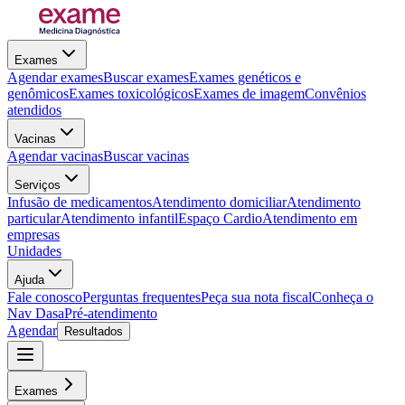
Exames
Agendar exames
Buscar exames
Exames genéticos e
genômicos
Exames toxicológicos
Exames de imagem
Convênios
atendidos
Vacinas
Agendar vacinas
Buscar vacinas
Serviços
Infusão de medicamentos
Atendimento domiciliar
Atendimento
particular
Atendimento infantil
Espaço Cardio
Atendimento em
empresas
Unidades
Ajuda
Fale conosco
Perguntas frequentes
Peça sua nota fiscal
Conheça o
Nav Dasa
Pré-atendimento
Agendar
Resultados
Exames