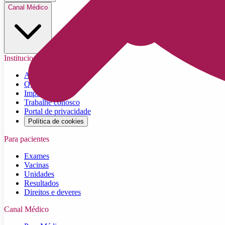
Canal Médico
Institucional
A Dasa
Quem somos
Imprensa
Trabalhe conosco
Portal de privacidade
Política de cookies
Para pacientes
Exames
Vacinas
Unidades
Resultados
Direitos e deveres
Canal Médico