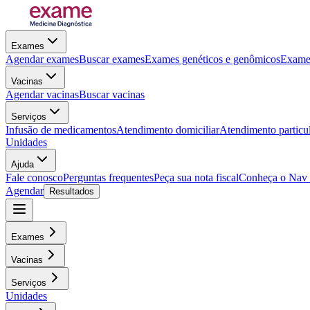
Exames
Agendar exames
Buscar exames
Exames genéticos e genômicos
Exames
Vacinas
Agendar vacinas
Buscar vacinas
Serviços
Infusão de medicamentos
Atendimento domiciliar
Atendimento particu
Unidades
Ajuda
Fale conosco
Perguntas frequentes
Peça sua nota fiscal
Conheça o Nav
Agendar
Resultados
Exames
Vacinas
Serviços
Unidades