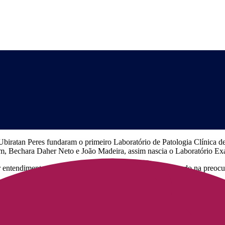
Ubiratan Peres fundaram o primeiro Laboratório de Patologia Clínica d
im, Bechara Daher Neto e João Madeira, assim nascia o Laboratório E
r entendimento das necessidades dos pacientes, influenciando na preoc
DASA, a maior empresa de medicina diagnóstica da América Latina e 
 cliente pode realizar seus exames de densitometria óssea, mamografia
oriais.