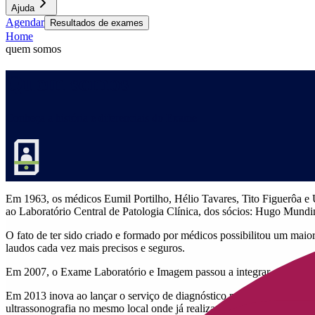
Ajuda
Agendar
Resultados de exames
Home
quem somos
Quem somos
Conheça a história e diferenciais do Exame
Em 1963, os médicos Eumil Portilho, Hélio Tavares, Tito Figuerôa e 
ao Laboratório Central de Patologia Clínica, dos sócios: Hugo Mund
O fato de ter sido criado e formado por médicos possibilitou um maio
laudos cada vez mais precisos e seguros.
Em 2007, o Exame Laboratório e Imagem passou a integrar o Grupo 
Em 2013 inova ao lançar o serviço de diagnóstico por imagem, onde o
ultrassonografia no mesmo local onde já realizava seus exames laborat