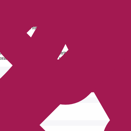
do mundo para exames de análises clínicas em seu Núcleo Técnico Opera
óstica – um sistema automatizado de esteiras, que conecta os equipam
izando 53 unidade no DF e entorno, além de unidades em Goiás. O marco
. As unidades foram revitalizadas, novas tecnologias para exames est
ainda mais acolhedor.
erência em seu segmento no Distrito Federal, a população pôde benefic
atoriais e de imagem, além de uma equipe médica e técnica altamente 