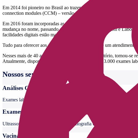
Em 2014 foi pioneiro no Brasil ao trazer a mais avançada tecnologia 
connection modules (CCM) – versão 4, desenvolvida pela Roche Diagn
Em 2016 foram incorporadas as unidades do laboratório Pasteur total
mudança no nome, passando a se chamar Exame - Imagem e Laboratório
facilidades digitais estão mais presentes.
Tudo para oferecer aos clientes novas experiências e um atendimento 
Nesses mais de 40 anos, o Exame Imagem e Laboratório, tornou-se ref
Atualmente, dispomos de um portfólio com mais de 3.000 exames labor
Nossos serviços
Análises Clínicas
Exames laboratoriais de rotina, hormonais e genéticos
Exames de Imagem
Ultrassom, ressonância magnética, tomografia e outros
Vacinas