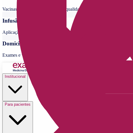
Vacinas para todas as idades com qualidade e segurança
Infusão
Aplicação de medicamentos nas unidades e no domiciliar
Domiciliar
Exames e vacinas em casa ou onde você estiver
Institucional
Para pacientes