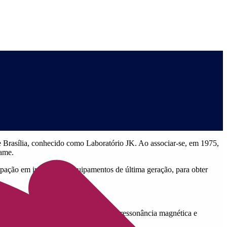
e Brasília, conhecido como Laboratório JK. Ao associar-se, em 1975,
xame.
upação em investir em equipamentos de última geração, para obter
a quarta maior do mundo.
, raio-x, tomografia computadorizada, ressonância magnética e