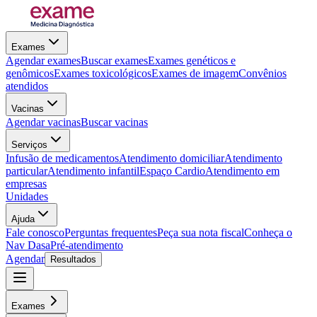
Exames
Agendar exames
Buscar exames
Exames genéticos e
genômicos
Exames toxicológicos
Exames de imagem
Convênios
atendidos
Vacinas
Agendar vacinas
Buscar vacinas
Serviços
Infusão de medicamentos
Atendimento domiciliar
Atendimento
particular
Atendimento infantil
Espaço Cardio
Atendimento em
empresas
Unidades
Ajuda
Fale conosco
Perguntas frequentes
Peça sua nota fiscal
Conheça o
Nav Dasa
Pré-atendimento
Agendar
Resultados
Exames