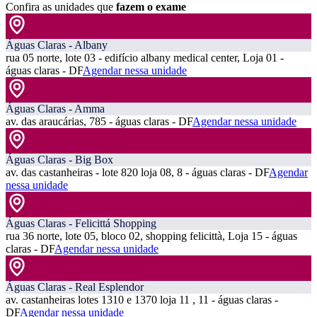
Confira as unidades que
fazem o exame
Águas Claras - Albany
rua 05 norte, lote 03 - edifício albany medical center, Loja 01 -
águas claras - DF
Agendar nessa unidade
Águas Claras - Amma
av. das araucárias, 785 - águas claras - DF
Agendar nessa unidade
Águas Claras - Big Box
av. das castanheiras - lote 820 loja 08, 8 - águas claras - DF
Agendar
nessa unidade
Águas Claras - Felicittá Shopping
rua 36 norte, lote 05, bloco 02, shopping felicittà, Loja 15 - águas
claras - DF
Agendar nessa unidade
Águas Claras - Real Esplendor
av. castanheiras lotes 1310 e 1370 loja 11 , 11 - águas claras -
DF
Agendar nessa unidade