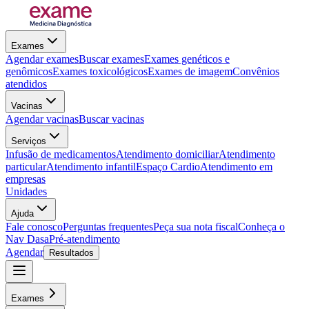
Exames
Agendar exames
Buscar exames
Exames genéticos e
genômicos
Exames toxicológicos
Exames de imagem
Convênios
atendidos
Vacinas
Agendar vacinas
Buscar vacinas
Serviços
Infusão de medicamentos
Atendimento domiciliar
Atendimento
particular
Atendimento infantil
Espaço Cardio
Atendimento em
empresas
Unidades
Ajuda
Fale conosco
Perguntas frequentes
Peça sua nota fiscal
Conheça o
Nav Dasa
Pré-atendimento
Agendar
Resultados
Exames