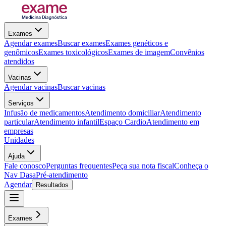
Exames
Agendar exames
Buscar exames
Exames genéticos e
genômicos
Exames toxicológicos
Exames de imagem
Convênios
atendidos
Vacinas
Agendar vacinas
Buscar vacinas
Serviços
Infusão de medicamentos
Atendimento domiciliar
Atendimento
particular
Atendimento infantil
Espaço Cardio
Atendimento em
empresas
Unidades
Ajuda
Fale conosco
Perguntas frequentes
Peça sua nota fiscal
Conheça o
Nav Dasa
Pré-atendimento
Agendar
Resultados
Exames