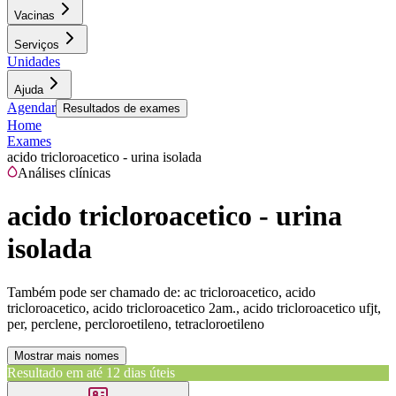
Vacinas
Serviços
Unidades
Ajuda
Agendar
Resultados de exames
Home
Exames
acido tricloroacetico - urina isolada
Análises clínicas
acido tricloroacetico - urina
isolada
Também pode ser chamado de:
ac tricloroacetico, acido
tricloroacetico, acido tricloroacetico 2am., acido tricloroacetico ufjt,
per, perclene, percloroetileno, tetracloroetileno
Mostrar mais nomes
Resultado em até
12 dias úteis