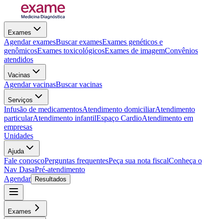
Exames
Agendar exames
Buscar exames
Exames genéticos e
genômicos
Exames toxicológicos
Exames de imagem
Convênios
atendidos
Vacinas
Agendar vacinas
Buscar vacinas
Serviços
Infusão de medicamentos
Atendimento domiciliar
Atendimento
particular
Atendimento infantil
Espaço Cardio
Atendimento em
empresas
Unidades
Ajuda
Fale conosco
Perguntas frequentes
Peça sua nota fiscal
Conheça o
Nav Dasa
Pré-atendimento
Agendar
Resultados
Exames