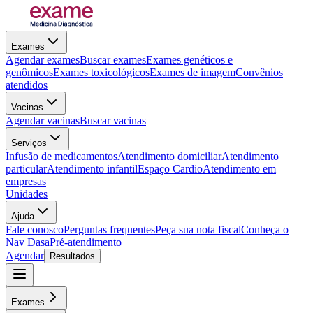
Exames
Agendar exames
Buscar exames
Exames genéticos e
genômicos
Exames toxicológicos
Exames de imagem
Convênios
atendidos
Vacinas
Agendar vacinas
Buscar vacinas
Serviços
Infusão de medicamentos
Atendimento domiciliar
Atendimento
particular
Atendimento infantil
Espaço Cardio
Atendimento em
empresas
Unidades
Ajuda
Fale conosco
Perguntas frequentes
Peça sua nota fiscal
Conheça o
Nav Dasa
Pré-atendimento
Agendar
Resultados
Exames