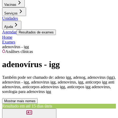
Vacinas
Serviços
Unidades
Ajuda
Agendar
Resultados de exames
Home
Exames
adenovírus - igg
Análises clínicas
adenovírus - igg
Também pode ser chamado de:
adeno igg, adenog, adenovirus (igg),
adenovirus - igg, adenovirus igg, adenovirus, igg, anticorpo igg anti
adenovirus, anticorpos adenovirus igg, anticorpos igg adenovirus,
sorologia para adenovirus igg
Mostrar mais nomes
Resultado em até
15 dias úteis