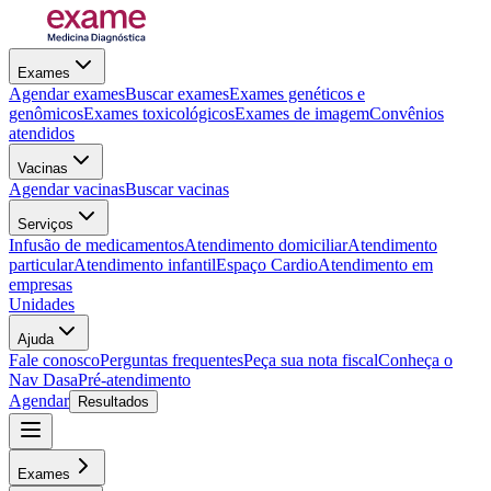
Exames
Agendar exames
Buscar exames
Exames genéticos e
genômicos
Exames toxicológicos
Exames de imagem
Convênios
atendidos
Vacinas
Agendar vacinas
Buscar vacinas
Serviços
Infusão de medicamentos
Atendimento domiciliar
Atendimento
particular
Atendimento infantil
Espaço Cardio
Atendimento em
empresas
Unidades
Ajuda
Fale conosco
Perguntas frequentes
Peça sua nota fiscal
Conheça o
Nav Dasa
Pré-atendimento
Agendar
Resultados
Exames