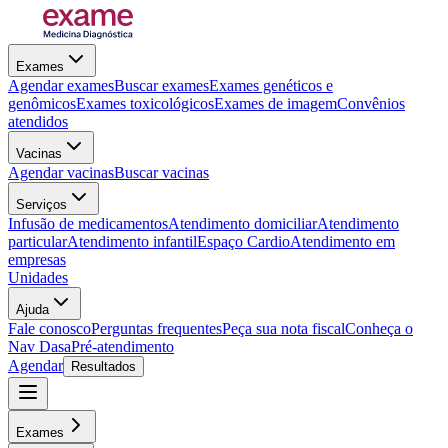
Exames
Agendar exames
Buscar exames
Exames genéticos e
genômicos
Exames toxicológicos
Exames de imagem
Convênios
atendidos
Vacinas
Agendar vacinas
Buscar vacinas
Serviços
Infusão de medicamentos
Atendimento domiciliar
Atendimento
particular
Atendimento infantil
Espaço Cardio
Atendimento em
empresas
Unidades
Ajuda
Fale conosco
Perguntas frequentes
Peça sua nota fiscal
Conheça o
Nav Dasa
Pré-atendimento
Agendar
Resultados
Exames