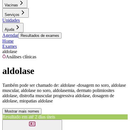
Vacinas
Serviços
Unidades
Ajuda
Agendar
Resultados de exames
Home
Exames
aldolase
Análises clínicas
aldolase
Também pode ser chamado de:
aldolase -dosagem no soro, aldolase
muscular, aldolase no soro, aldolasemia, dermato polimiosites
aldolase, distrofia muscular progressiva aldolase, dosagem de
aldolase, miopatias aldolase
Mostrar mais nomes
Resultado em até
2 dias úteis