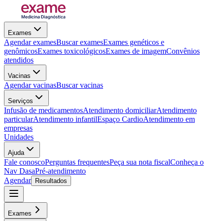
Exames
Agendar exames
Buscar exames
Exames genéticos e
genômicos
Exames toxicológicos
Exames de imagem
Convênios
atendidos
Vacinas
Agendar vacinas
Buscar vacinas
Serviços
Infusão de medicamentos
Atendimento domiciliar
Atendimento
particular
Atendimento infantil
Espaço Cardio
Atendimento em
empresas
Unidades
Ajuda
Fale conosco
Perguntas frequentes
Peça sua nota fiscal
Conheça o
Nav Dasa
Pré-atendimento
Agendar
Resultados
Exames