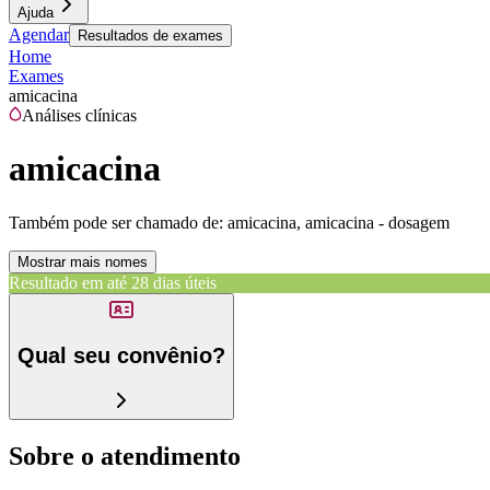
Ajuda
Agendar
Resultados de exames
Home
Exames
amicacina
Análises clínicas
amicacina
Também pode ser chamado de:
amicacina, amicacina - dosagem
Mostrar mais nomes
Resultado em até
28 dias úteis
Qual seu convênio?
Sobre o atendimento