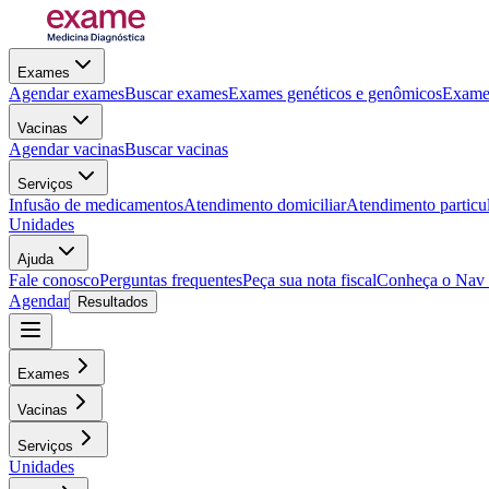
Exames
Agendar exames
Buscar exames
Exames genéticos e genômicos
Exames
Vacinas
Agendar vacinas
Buscar vacinas
Serviços
Infusão de medicamentos
Atendimento domiciliar
Atendimento particu
Unidades
Ajuda
Fale conosco
Perguntas frequentes
Peça sua nota fiscal
Conheça o Nav
Agendar
Resultados
Exames
Vacinas
Serviços
Unidades