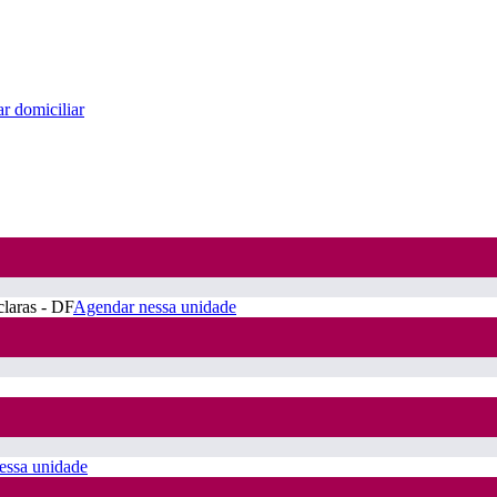
r domiciliar
claras - DF
Agendar nessa unidade
essa unidade