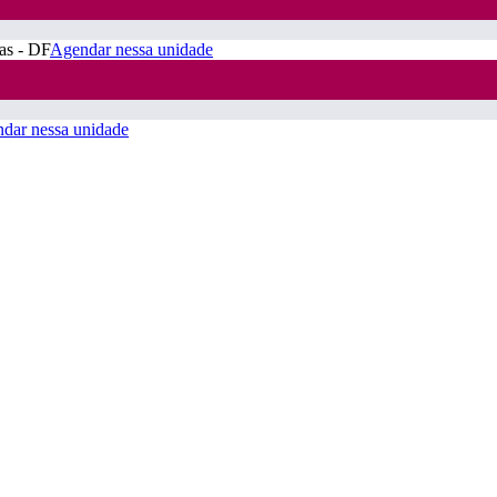
ras - DF
Agendar nessa unidade
dar nessa unidade