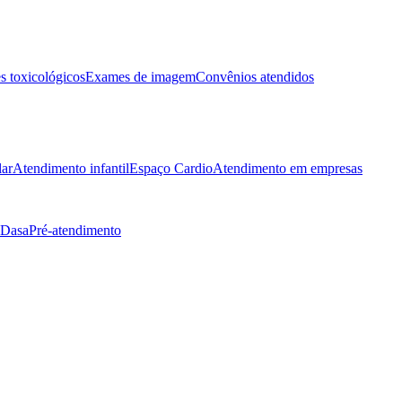
 toxicológicos
Exames de imagem
Convênios atendidos
lar
Atendimento infantil
Espaço Cardio
Atendimento em empresas
 Dasa
Pré-atendimento