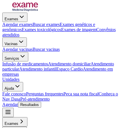
Exames
Agendar exames
Buscar exames
Exames genéticos e
genômicos
Exames toxicológicos
Exames de imagem
Convênios
atendidos
Vacinas
Agendar vacinas
Buscar vacinas
Serviços
Infusão de medicamentos
Atendimento domiciliar
Atendimento
particular
Atendimento infantil
Espaço Cardio
Atendimento em
empresas
Unidades
Ajuda
Fale conosco
Perguntas frequentes
Peça sua nota fiscal
Conheça o
Nav Dasa
Pré-atendimento
Agendar
Resultados
Exames