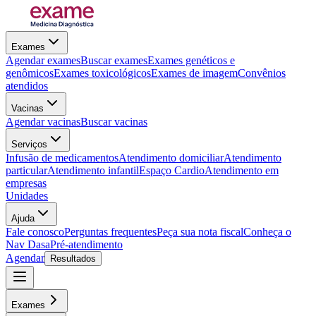
Exames
Agendar exames
Buscar exames
Exames genéticos e
genômicos
Exames toxicológicos
Exames de imagem
Convênios
atendidos
Vacinas
Agendar vacinas
Buscar vacinas
Serviços
Infusão de medicamentos
Atendimento domiciliar
Atendimento
particular
Atendimento infantil
Espaço Cardio
Atendimento em
empresas
Unidades
Ajuda
Fale conosco
Perguntas frequentes
Peça sua nota fiscal
Conheça o
Nav Dasa
Pré-atendimento
Agendar
Resultados
Exames