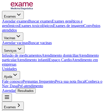
Exames
Agendar exames
Buscar exames
Exames genéticos e
genômicos
Exames toxicológicos
Exames de imagem
Convênios
atendidos
Vacinas
Agendar vacinas
Buscar vacinas
Serviços
Infusão de medicamentos
Atendimento domiciliar
Atendimento
particular
Atendimento infantil
Espaço Cardio
Atendimento em
empresas
Unidades
Ajuda
Fale conosco
Perguntas frequentes
Peça sua nota fiscal
Conheça o
Nav Dasa
Pré-atendimento
Agendar
Resultados
Exames