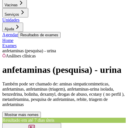
Vacinas
Serviços
Unidades
Ajuda
Agendar
Resultados de exames
Home
Exames
anfetaminas (pesquisa) - urina
Análises clínicas
anfetaminas (pesquisa) - urina
Também pode ser chamado de:
aminas simpaticomimeticas,
anfetaminas, anfetaminas (triagem), anfetaminas-urina isolada,
benzedrina, bolinha, dexamyl, drogas de abuso, ecstasy ( no perfil ),
metanfetamina, pesquisa de anfetaminas, rebite, triagem de
anfetaminas
Mostrar mais nomes
Resultado em até
7 dias úteis