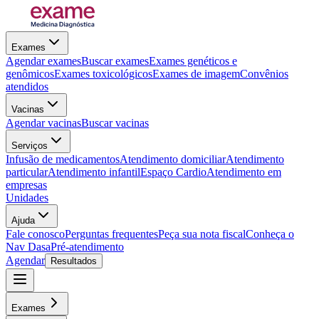
Exames
Agendar exames
Buscar exames
Exames genéticos e
genômicos
Exames toxicológicos
Exames de imagem
Convênios
atendidos
Vacinas
Agendar vacinas
Buscar vacinas
Serviços
Infusão de medicamentos
Atendimento domiciliar
Atendimento
particular
Atendimento infantil
Espaço Cardio
Atendimento em
empresas
Unidades
Ajuda
Fale conosco
Perguntas frequentes
Peça sua nota fiscal
Conheça o
Nav Dasa
Pré-atendimento
Agendar
Resultados
Exames