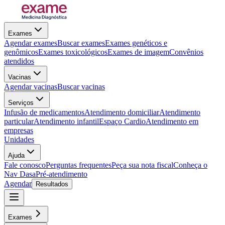
Exames
Agendar exames
Buscar exames
Exames genéticos e
genômicos
Exames toxicológicos
Exames de imagem
Convênios
atendidos
Vacinas
Agendar vacinas
Buscar vacinas
Serviços
Infusão de medicamentos
Atendimento domiciliar
Atendimento
particular
Atendimento infantil
Espaço Cardio
Atendimento em
empresas
Unidades
Ajuda
Fale conosco
Perguntas frequentes
Peça sua nota fiscal
Conheça o
Nav Dasa
Pré-atendimento
Agendar
Resultados
Exames