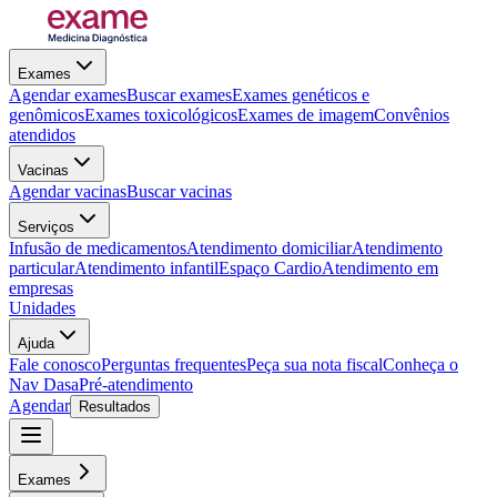
Exames
Agendar exames
Buscar exames
Exames genéticos e
genômicos
Exames toxicológicos
Exames de imagem
Convênios
atendidos
Vacinas
Agendar vacinas
Buscar vacinas
Serviços
Infusão de medicamentos
Atendimento domiciliar
Atendimento
particular
Atendimento infantil
Espaço Cardio
Atendimento em
empresas
Unidades
Ajuda
Fale conosco
Perguntas frequentes
Peça sua nota fiscal
Conheça o
Nav Dasa
Pré-atendimento
Agendar
Resultados
Exames