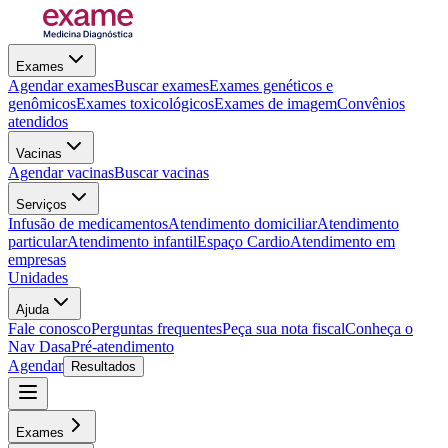
Exames
Agendar exames
Buscar exames
Exames genéticos e
genômicos
Exames toxicológicos
Exames de imagem
Convênios
atendidos
Vacinas
Agendar vacinas
Buscar vacinas
Serviços
Infusão de medicamentos
Atendimento domiciliar
Atendimento
particular
Atendimento infantil
Espaço Cardio
Atendimento em
empresas
Unidades
Ajuda
Fale conosco
Perguntas frequentes
Peça sua nota fiscal
Conheça o
Nav Dasa
Pré-atendimento
Agendar
Resultados
Exames