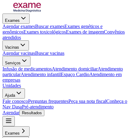
Exames
Agendar exames
Buscar exames
Exames genéticos e
genômicos
Exames toxicológicos
Exames de imagem
Convênios
atendidos
Vacinas
Agendar vacinas
Buscar vacinas
Serviços
Infusão de medicamentos
Atendimento domiciliar
Atendimento
particular
Atendimento infantil
Espaço Cardio
Atendimento em
empresas
Unidades
Ajuda
Fale conosco
Perguntas frequentes
Peça sua nota fiscal
Conheça o
Nav Dasa
Pré-atendimento
Agendar
Resultados
Exames