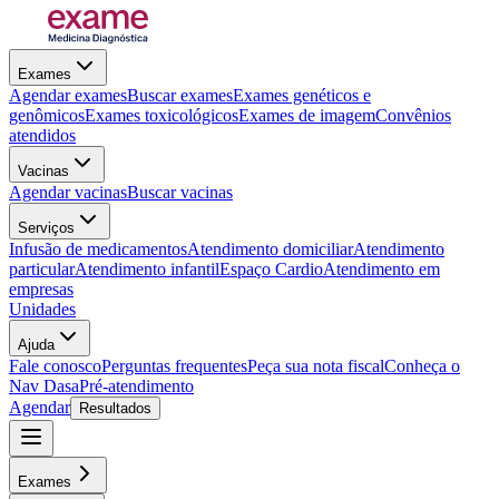
Exames
Agendar exames
Buscar exames
Exames genéticos e
genômicos
Exames toxicológicos
Exames de imagem
Convênios
atendidos
Vacinas
Agendar vacinas
Buscar vacinas
Serviços
Infusão de medicamentos
Atendimento domiciliar
Atendimento
particular
Atendimento infantil
Espaço Cardio
Atendimento em
empresas
Unidades
Ajuda
Fale conosco
Perguntas frequentes
Peça sua nota fiscal
Conheça o
Nav Dasa
Pré-atendimento
Agendar
Resultados
Exames