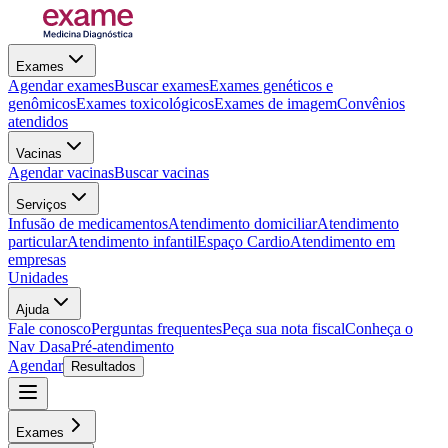
Exames
Agendar exames
Buscar exames
Exames genéticos e
genômicos
Exames toxicológicos
Exames de imagem
Convênios
atendidos
Vacinas
Agendar vacinas
Buscar vacinas
Serviços
Infusão de medicamentos
Atendimento domiciliar
Atendimento
particular
Atendimento infantil
Espaço Cardio
Atendimento em
empresas
Unidades
Ajuda
Fale conosco
Perguntas frequentes
Peça sua nota fiscal
Conheça o
Nav Dasa
Pré-atendimento
Agendar
Resultados
Exames