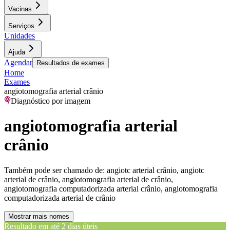
Vacinas
Serviços
Unidades
Ajuda
Agendar
Resultados de exames
Home
Exames
angiotomografia arterial crânio
Diagnóstico por imagem
angiotomografia arterial
crânio
Também pode ser chamado de:
angiotc arterial crânio, angiotc
arterial de crânio, angiotomografia arterial de crânio,
angiotomografia computadorizada arterial crânio, angiotomografia
computadorizada arterial de crânio
Mostrar mais nomes
Resultado em até
2 dias úteis