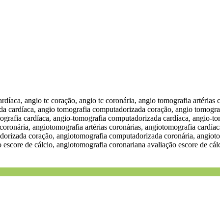
cardíaca, angio tc coração, angio tc coronária, angio tomografia artéria
da cardíaca, angio tomografia computadorizada coração, angio tomogra
omografia cardíaca, angio-tomografia computadorizada cardíaca, angio-t
c coronária, angiotomografia artérias coronárias, angiotomografia cardí
orizada coração, angiotomografia computadorizada coronária, angiotom
escore de cálcio, angiotomografia coronariana avaliação escore de cál