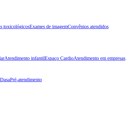
 toxicológicos
Exames de imagem
Convênios atendidos
lar
Atendimento infantil
Espaço Cardio
Atendimento em empresas
 Dasa
Pré-atendimento