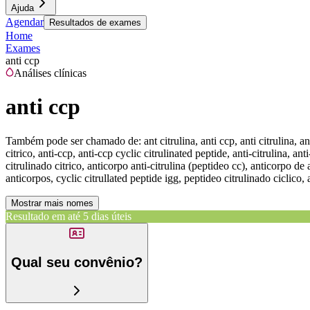
Ajuda
Agendar
Resultados de exames
Home
Exames
anti ccp
Análises clínicas
anti ccp
Também pode ser chamado de:
ant citrulina, anti ccp, anti citrulina, a
citrico, anti-ccp, anti-ccp cyclic citrulinated peptide, anti-citrulina, an
citrulinado citrico, anticorpo anti-citrulina (peptideo cc), anticorpo de a
anticorpos, cyclic citrullated peptide igg, peptideo citrulinado ciclico, 
Mostrar mais nomes
Resultado em até
5 dias úteis
Qual seu convênio?