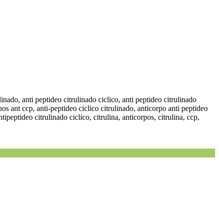
trulinado, anti peptideo citrulinado ciclico, anti peptideo citrulinado
orpos ant ccp, anti-peptideo ciclico citrulinado, anticorpo anti peptideo
tipeptideo citrulinado ciclico, citrulina, anticorpos, citrulina, ccp,