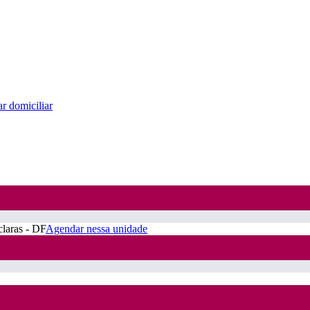
r domiciliar
claras - DF
Agendar nessa unidade