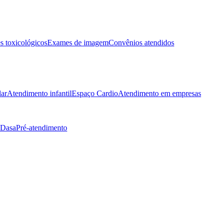
 toxicológicos
Exames de imagem
Convênios atendidos
lar
Atendimento infantil
Espaço Cardio
Atendimento em empresas
 Dasa
Pré-atendimento