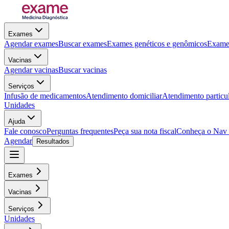
Exames
Agendar exames
Buscar exames
Exames genéticos e genômicos
Exames
Vacinas
Agendar vacinas
Buscar vacinas
Serviços
Infusão de medicamentos
Atendimento domiciliar
Atendimento particu
Unidades
Ajuda
Fale conosco
Perguntas frequentes
Peça sua nota fiscal
Conheça o Nav
Agendar
Resultados
Exames
Vacinas
Serviços
Unidades