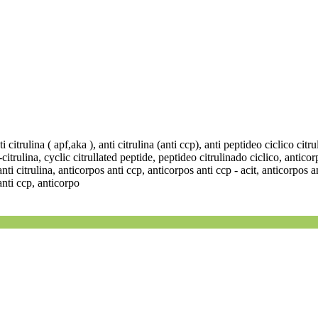
nti citrulina ( apf,aka ), anti citrulina (anti ccp), anti peptideo ciclico ci
ti-citrulina, cyclic citrullated peptide, peptideo citrulinado ciclico, antic
nti citrulina, anticorpos anti ccp, anticorpos anti ccp - acit, anticorpos an
anti ccp, anticorpo