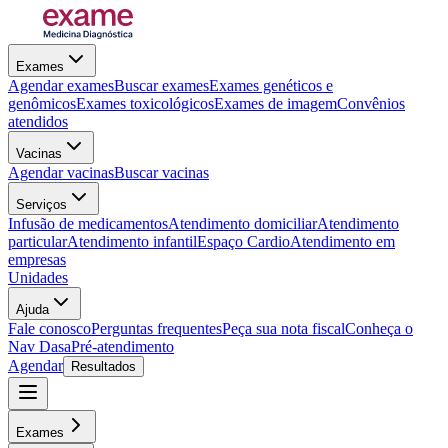
Exames
Agendar exames
Buscar exames
Exames genéticos e
genômicos
Exames toxicológicos
Exames de imagem
Convênios
atendidos
Vacinas
Agendar vacinas
Buscar vacinas
Serviços
Infusão de medicamentos
Atendimento domiciliar
Atendimento
particular
Atendimento infantil
Espaço Cardio
Atendimento em
empresas
Unidades
Ajuda
Fale conosco
Perguntas frequentes
Peça sua nota fiscal
Conheça o
Nav Dasa
Pré-atendimento
Agendar
Resultados
Exames