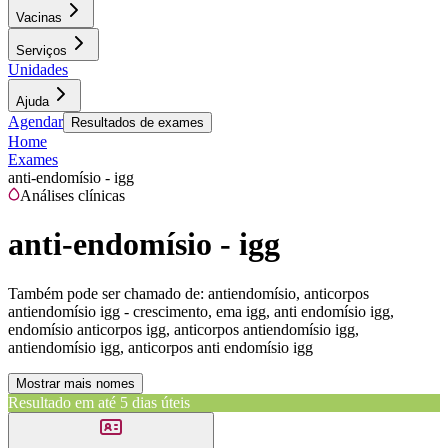
Vacinas
Serviços
Unidades
Ajuda
Agendar
Resultados de exames
Home
Exames
anti-endomísio - igg
Análises clínicas
anti-endomísio - igg
Também pode ser chamado de:
antiendomísio, anticorpos
antiendomísio igg - crescimento, ema igg, anti endomísio igg,
endomísio anticorpos igg, anticorpos antiendomísio igg,
antiendomísio igg, anticorpos anti endomísio igg
Mostrar mais nomes
Resultado em até
5 dias úteis