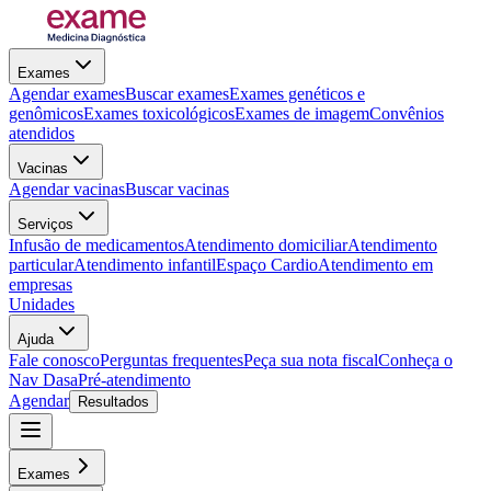
Exames
Agendar exames
Buscar exames
Exames genéticos e
genômicos
Exames toxicológicos
Exames de imagem
Convênios
atendidos
Vacinas
Agendar vacinas
Buscar vacinas
Serviços
Infusão de medicamentos
Atendimento domiciliar
Atendimento
particular
Atendimento infantil
Espaço Cardio
Atendimento em
empresas
Unidades
Ajuda
Fale conosco
Perguntas frequentes
Peça sua nota fiscal
Conheça o
Nav Dasa
Pré-atendimento
Agendar
Resultados
Exames