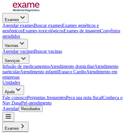
Exames
Agendar exames
Buscar exames
Exames genéticos e
genômicos
Exames toxicológicos
Exames de imagem
Convênios
atendidos
Vacinas
Agendar vacinas
Buscar vacinas
Serviços
Infusão de medicamentos
Atendimento domiciliar
Atendimento
particular
Atendimento infantil
Espaço Cardio
Atendimento em
empresas
Unidades
Ajuda
Fale conosco
Perguntas frequentes
Peça sua nota fiscal
Conheça o
Nav Dasa
Pré-atendimento
Agendar
Resultados
Exames