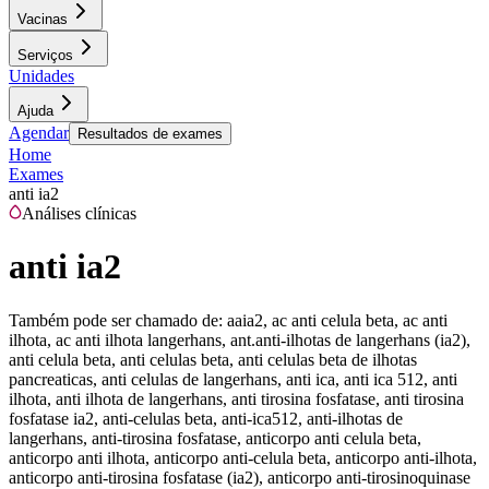
Vacinas
Serviços
Unidades
Ajuda
Agendar
Resultados de exames
Home
Exames
anti ia2
Análises clínicas
anti ia2
Também pode ser chamado de:
aaia2, ac anti celula beta, ac anti
ilhota, ac anti ilhota langerhans, ant.anti-ilhotas de langerhans (ia2),
anti celula beta, anti celulas beta, anti celulas beta de ilhotas
pancreaticas, anti celulas de langerhans, anti ica, anti ica 512, anti
ilhota, anti ilhota de langerhans, anti tirosina fosfatase, anti tirosina
fosfatase ia2, anti-celulas beta, anti-ica512, anti-ilhotas de
langerhans, anti-tirosina fosfatase, anticorpo anti celula beta,
anticorpo anti ilhota, anticorpo anti-celula beta, anticorpo anti-ilhota,
anticorpo anti-tirosina fosfatase (ia2), anticorpo anti-tirosinoquinase