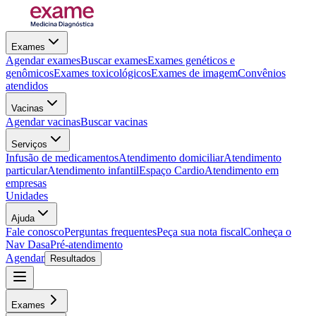
Exames
Agendar exames
Buscar exames
Exames genéticos e
genômicos
Exames toxicológicos
Exames de imagem
Convênios
atendidos
Vacinas
Agendar vacinas
Buscar vacinas
Serviços
Infusão de medicamentos
Atendimento domiciliar
Atendimento
particular
Atendimento infantil
Espaço Cardio
Atendimento em
empresas
Unidades
Ajuda
Fale conosco
Perguntas frequentes
Peça sua nota fiscal
Conheça o
Nav Dasa
Pré-atendimento
Agendar
Resultados
Exames