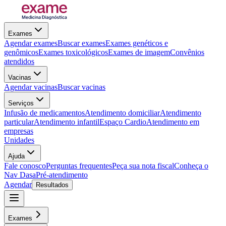
Exames
Agendar exames
Buscar exames
Exames genéticos e
genômicos
Exames toxicológicos
Exames de imagem
Convênios
atendidos
Vacinas
Agendar vacinas
Buscar vacinas
Serviços
Infusão de medicamentos
Atendimento domiciliar
Atendimento
particular
Atendimento infantil
Espaço Cardio
Atendimento em
empresas
Unidades
Ajuda
Fale conosco
Perguntas frequentes
Peça sua nota fiscal
Conheça o
Nav Dasa
Pré-atendimento
Agendar
Resultados
Exames