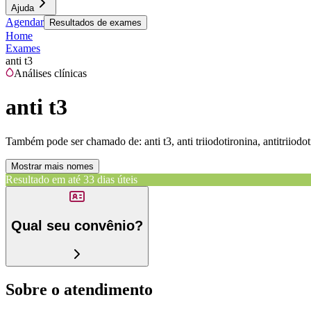
Ajuda
Agendar
Resultados de exames
Home
Exames
anti t3
Análises clínicas
anti t3
Também pode ser chamado de:
anti t3, anti triiodotironina, antitriiodo
Mostrar mais nomes
Resultado em até
33 dias úteis
Qual seu convênio?
Sobre o atendimento