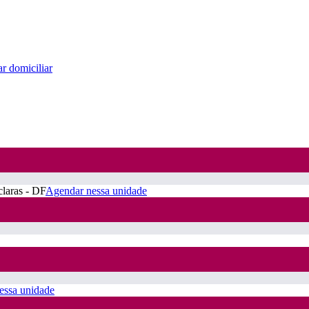
r domiciliar
claras - DF
Agendar nessa unidade
essa unidade