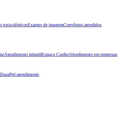
 toxicológicos
Exames de imagem
Convênios atendidos
lar
Atendimento infantil
Espaço Cardio
Atendimento em empresas
 Dasa
Pré-atendimento