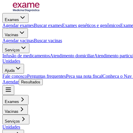
Exames
Agendar exames
Buscar exames
Exames genéticos e genômicos
Exames
Vacinas
Agendar vacinas
Buscar vacinas
Serviços
Infusão de medicamentos
Atendimento domiciliar
Atendimento particu
Unidades
Ajuda
Fale conosco
Perguntas frequentes
Peça sua nota fiscal
Conheça o Nav
Agendar
Resultados
Exames
Vacinas
Serviços
Unidades