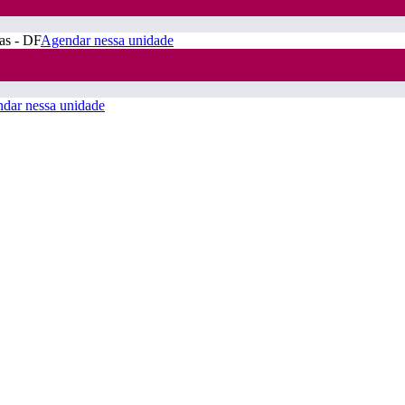
ras - DF
Agendar nessa unidade
dar nessa unidade