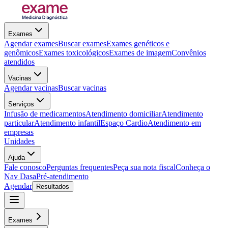
Exames
Agendar exames
Buscar exames
Exames genéticos e
genômicos
Exames toxicológicos
Exames de imagem
Convênios
atendidos
Vacinas
Agendar vacinas
Buscar vacinas
Serviços
Infusão de medicamentos
Atendimento domiciliar
Atendimento
particular
Atendimento infantil
Espaço Cardio
Atendimento em
empresas
Unidades
Ajuda
Fale conosco
Perguntas frequentes
Peça sua nota fiscal
Conheça o
Nav Dasa
Pré-atendimento
Agendar
Resultados
Exames