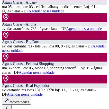
Águas Claras - Albany
rua 05 norte, lote 03 - edifício albany medical center, Loja 01 -
águas claras - DF
Agendar nessa unidade
Águas Claras - Amma
av. das araucárias, 785 - águas claras - DF
Agendar nessa unidade
Águas Claras - Big Box
av. das castanheiras - lote 820 loja 08, 8 - águas claras - DF
Agendar
nessa unidade
Águas Claras - Felicittá Shopping
rua 36 norte, lote 05, bloco 02, shopping felicittà, Loja 15 - águas
claras - DF
Agendar nessa unidade
Águas Claras - Real Esplendor
av. castanheiras lotes 1310 e 1370 loja 11 , 11 - águas claras -
DF
Agendar nessa unidade
Mostrar todas