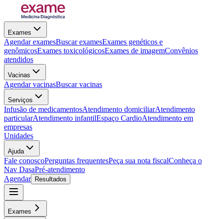
Exames
Agendar exames
Buscar exames
Exames genéticos e
genômicos
Exames toxicológicos
Exames de imagem
Convênios
atendidos
Vacinas
Agendar vacinas
Buscar vacinas
Serviços
Infusão de medicamentos
Atendimento domiciliar
Atendimento
particular
Atendimento infantil
Espaço Cardio
Atendimento em
empresas
Unidades
Ajuda
Fale conosco
Perguntas frequentes
Peça sua nota fiscal
Conheça o
Nav Dasa
Pré-atendimento
Agendar
Resultados
Exames