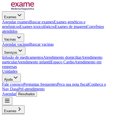
Exames
Agendar exames
Buscar exames
Exames genéticos e
genômicos
Exames toxicológicos
Exames de imagem
Convênios
atendidos
Vacinas
Agendar vacinas
Buscar vacinas
Serviços
Infusão de medicamentos
Atendimento domiciliar
Atendimento
particular
Atendimento infantil
Espaço Cardio
Atendimento em
empresas
Unidades
Ajuda
Fale conosco
Perguntas frequentes
Peça sua nota fiscal
Conheça o
Nav Dasa
Pré-atendimento
Agendar
Resultados
Exames