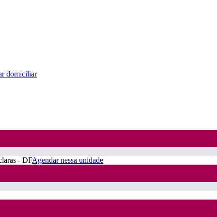
r domiciliar
claras - DF
Agendar nessa unidade