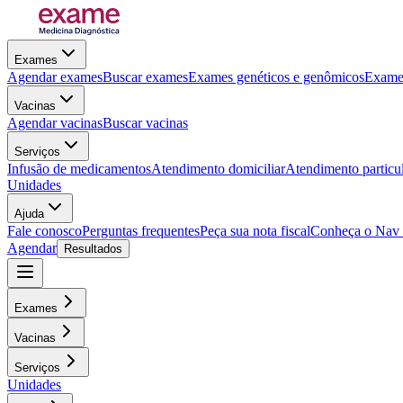
Exames
Agendar exames
Buscar exames
Exames genéticos e genômicos
Exames
Vacinas
Agendar vacinas
Buscar vacinas
Serviços
Infusão de medicamentos
Atendimento domiciliar
Atendimento particu
Unidades
Ajuda
Fale conosco
Perguntas frequentes
Peça sua nota fiscal
Conheça o Nav
Agendar
Resultados
Exames
Vacinas
Serviços
Unidades