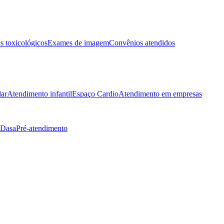
 toxicológicos
Exames de imagem
Convênios atendidos
lar
Atendimento infantil
Espaço Cardio
Atendimento em empresas
 Dasa
Pré-atendimento