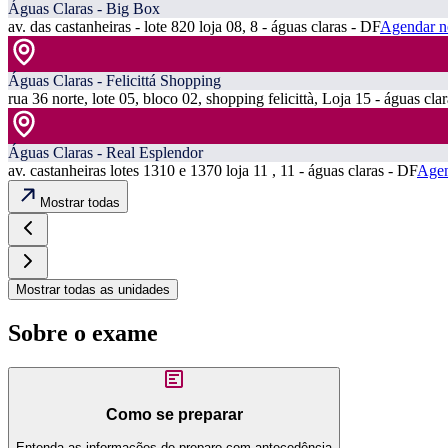
Águas Claras - Big Box
av. das castanheiras - lote 820 loja 08, 8 - águas claras - DF
Agendar n
Águas Claras - Felicittá Shopping
rua 36 norte, lote 05, bloco 02, shopping felicittà, Loja 15 - águas cla
Águas Claras - Real Esplendor
av. castanheiras lotes 1310 e 1370 loja 11 , 11 - águas claras - DF
Agen
Mostrar todas
Mostrar todas as unidades
Sobre o exame
Como se preparar
Entenda as informações de preparo com antecedência