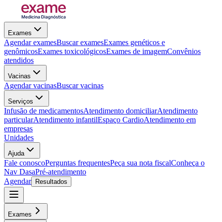
Exames
Agendar exames
Buscar exames
Exames genéticos e
genômicos
Exames toxicológicos
Exames de imagem
Convênios
atendidos
Vacinas
Agendar vacinas
Buscar vacinas
Serviços
Infusão de medicamentos
Atendimento domiciliar
Atendimento
particular
Atendimento infantil
Espaço Cardio
Atendimento em
empresas
Unidades
Ajuda
Fale conosco
Perguntas frequentes
Peça sua nota fiscal
Conheça o
Nav Dasa
Pré-atendimento
Agendar
Resultados
Exames