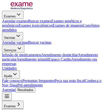
Exames
Agendar exames
Buscar exames
Exames genéticos e
genômicos
Exames toxicológicos
Exames de imagem
Convênios
atendidos
Vacinas
Agendar vacinas
Buscar vacinas
Serviços
Infusão de medicamentos
Atendimento domiciliar
Atendimento
particular
Atendimento infantil
Espaço Cardio
Atendimento em
empresas
Unidades
Ajuda
Fale conosco
Perguntas frequentes
Peça sua nota fiscal
Conheça o
Nav Dasa
Pré-atendimento
Agendar
Resultados
Exames