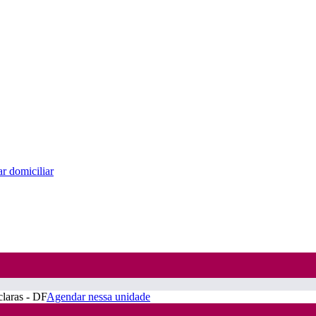
r domiciliar
claras - DF
Agendar nessa unidade