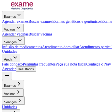
Exames
Agendar exames
Buscar exames
Exames genéticos e genômicos
Exames
Vacinas
Agendar vacinas
Buscar vacinas
Serviços
Infusão de medicamentos
Atendimento domiciliar
Atendimento particu
Unidades
Ajuda
Fale conosco
Perguntas frequentes
Peça sua nota fiscal
Conheça o Nav
Agendar
Resultados
Exames
Vacinas
Serviços
Unidades