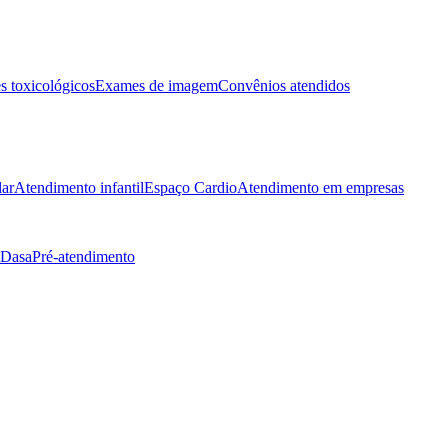
 toxicológicos
Exames de imagem
Convênios atendidos
lar
Atendimento infantil
Espaço Cardio
Atendimento em empresas
 Dasa
Pré-atendimento