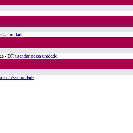
essa unidade
ras - DF
Agendar nessa unidade
dar nessa unidade