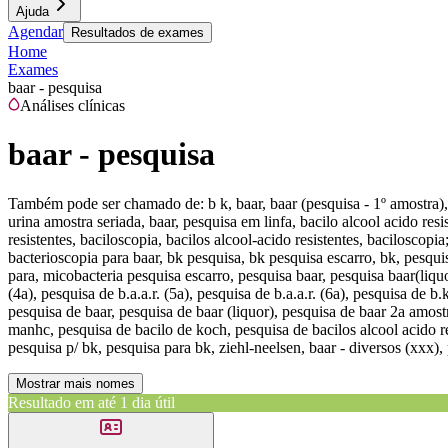
Ajuda
Agendar
Resultados de exames
Home
Exames
baar - pesquisa
Análises clínicas
baar - pesquisa
Também pode ser chamado de:
b k, baar, baar (pesquisa - 1º amostra)
urina amostra seriada, baar, pesquisa em linfa, bacilo alcool acido resi
resistentes, baciloscopia, bacilos alcool-acido resistentes, baciloscop
bacterioscopia para baar, bk pesquisa, bk pesquisa escarro, bk, pesqui
para, micobacteria pesquisa escarro, pesquisa baar, pesquisa baar(liquor
(4a), pesquisa de b.a.a.r. (5a), pesquisa de b.a.a.r. (6a), pesquisa de b
pesquisa de baar, pesquisa de baar (liquor), pesquisa de baar 2a amostr
manhc, pesquisa de bacilo de koch, pesquisa de bacilos alcool acido r
pesquisa p/ bk, pesquisa para bk, ziehl-neelsen, baar - diversos (xxx), 
Mostrar mais nomes
Resultado em até
1 dia útil