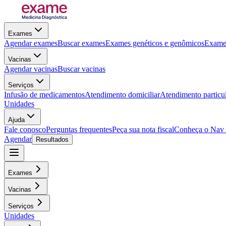
Exames
Agendar exames
Buscar exames
Exames genéticos e genômicos
Exames
Vacinas
Agendar vacinas
Buscar vacinas
Serviços
Infusão de medicamentos
Atendimento domiciliar
Atendimento particu
Unidades
Ajuda
Fale conosco
Perguntas frequentes
Peça sua nota fiscal
Conheça o Nav
Agendar
Resultados
Exames
Vacinas
Serviços
Unidades