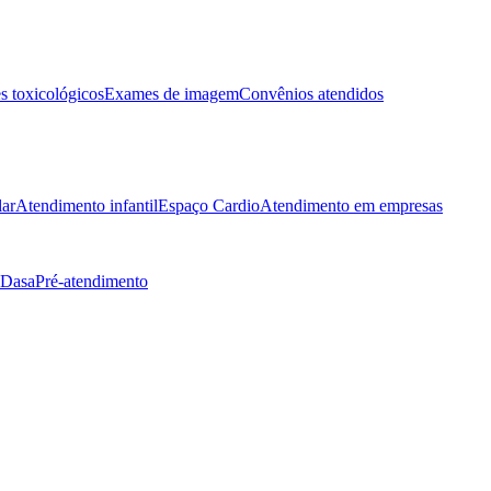
 toxicológicos
Exames de imagem
Convênios atendidos
lar
Atendimento infantil
Espaço Cardio
Atendimento em empresas
 Dasa
Pré-atendimento