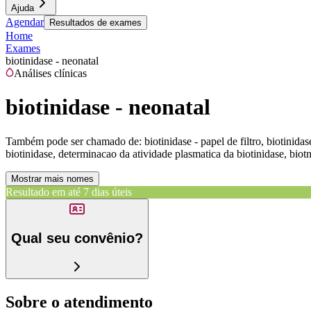
Ajuda
Agendar
Resultados de exames
Home
Exames
biotinidase - neonatal
Análises clínicas
biotinidase - neonatal
Também pode ser chamado de:
biotinidase - papel de filtro, biotinidas
biotinidase, determinacao da atividade plasmatica da biotinidase, biot
Mostrar mais nomes
Resultado em até
7 dias úteis
Qual seu convênio?
Sobre o atendimento