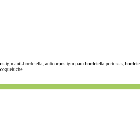
os igm anti-bordetella, anticorpos igm para bordetella pertussis, bordete
a coqueluche