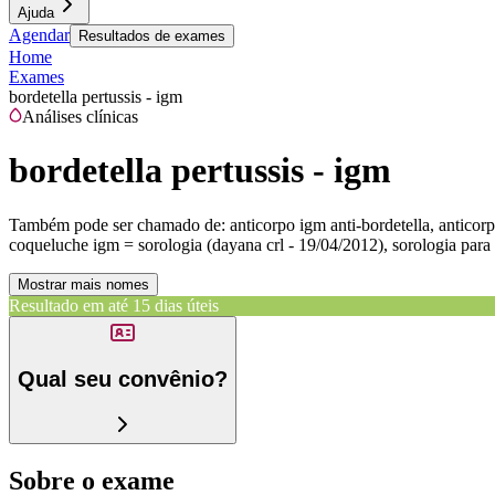
Ajuda
Agendar
Resultados de exames
Home
Exames
bordetella pertussis - igm
Análises clínicas
bordetella pertussis - igm
Também pode ser chamado de:
anticorpo igm anti-bordetella, anticorp
coqueluche igm = sorologia (dayana crl - 19/04/2012), sorologia par
Mostrar mais nomes
Resultado em até
15 dias úteis
Qual seu convênio?
Sobre o exame