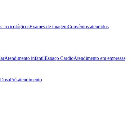
 toxicológicos
Exames de imagem
Convênios atendidos
lar
Atendimento infantil
Espaço Cardio
Atendimento em empresas
 Dasa
Pré-atendimento