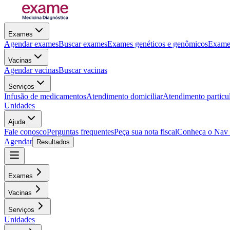
Exames
Agendar exames
Buscar exames
Exames genéticos e genômicos
Exames
Vacinas
Agendar vacinas
Buscar vacinas
Serviços
Infusão de medicamentos
Atendimento domiciliar
Atendimento particu
Unidades
Ajuda
Fale conosco
Perguntas frequentes
Peça sua nota fiscal
Conheça o Nav
Agendar
Resultados
Exames
Vacinas
Serviços
Unidades