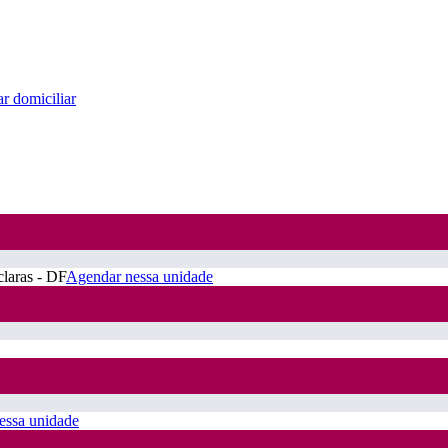
r domiciliar
claras - DF
Agendar nessa unidade
essa unidade