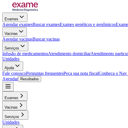
Exames
Agendar exames
Buscar exames
Exames genéticos e genômicos
Exames
Vacinas
Agendar vacinas
Buscar vacinas
Serviços
Infusão de medicamentos
Atendimento domiciliar
Atendimento particu
Unidades
Ajuda
Fale conosco
Perguntas frequentes
Peça sua nota fiscal
Conheça o Nav
Agendar
Resultados
Exames
Vacinas
Serviços
Unidades