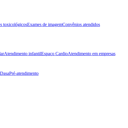
 toxicológicos
Exames de imagem
Convênios atendidos
lar
Atendimento infantil
Espaço Cardio
Atendimento em empresas
 Dasa
Pré-atendimento