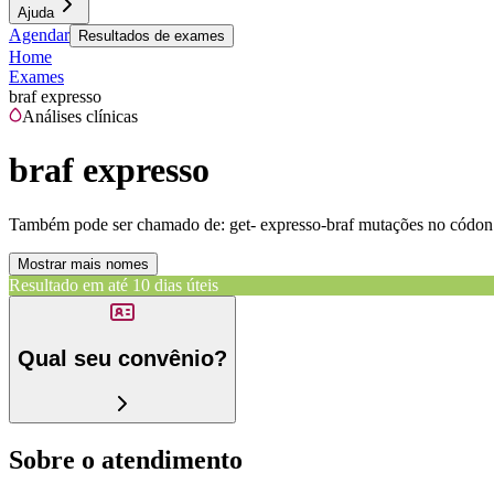
Ajuda
Agendar
Resultados de exames
Home
Exames
braf expresso
Análises clínicas
braf expresso
Também pode ser chamado de:
get- expresso-braf mutações no códon
Mostrar mais nomes
Resultado em até
10 dias úteis
Qual seu convênio?
Sobre o atendimento