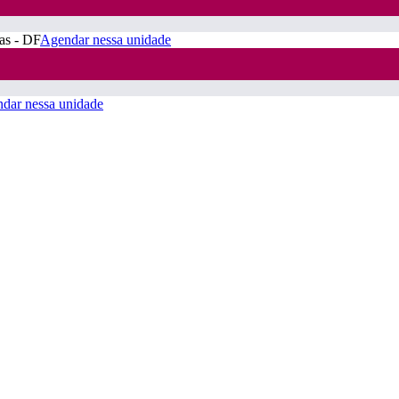
ras - DF
Agendar nessa unidade
dar nessa unidade