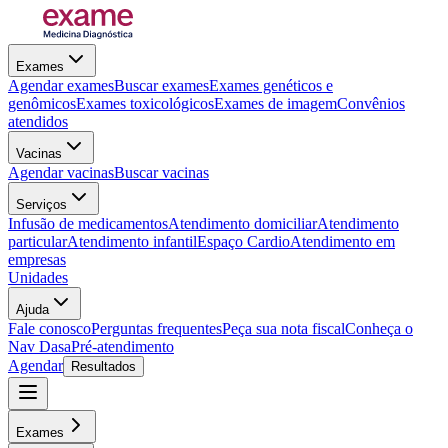
Exames
Agendar exames
Buscar exames
Exames genéticos e
genômicos
Exames toxicológicos
Exames de imagem
Convênios
atendidos
Vacinas
Agendar vacinas
Buscar vacinas
Serviços
Infusão de medicamentos
Atendimento domiciliar
Atendimento
particular
Atendimento infantil
Espaço Cardio
Atendimento em
empresas
Unidades
Ajuda
Fale conosco
Perguntas frequentes
Peça sua nota fiscal
Conheça o
Nav Dasa
Pré-atendimento
Agendar
Resultados
Exames