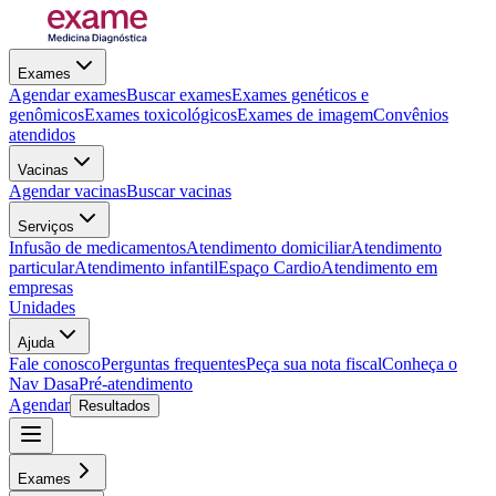
Exames
Agendar exames
Buscar exames
Exames genéticos e
genômicos
Exames toxicológicos
Exames de imagem
Convênios
atendidos
Vacinas
Agendar vacinas
Buscar vacinas
Serviços
Infusão de medicamentos
Atendimento domiciliar
Atendimento
particular
Atendimento infantil
Espaço Cardio
Atendimento em
empresas
Unidades
Ajuda
Fale conosco
Perguntas frequentes
Peça sua nota fiscal
Conheça o
Nav Dasa
Pré-atendimento
Agendar
Resultados
Exames