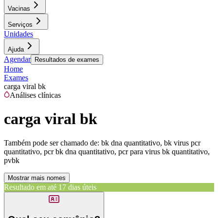
Vacinas
Serviços
Unidades
Ajuda
Agendar
Resultados de exames
Home
Exames
carga viral bk
Análises clínicas
carga viral bk
Também pode ser chamado de:
bk dna quantitativo, bk virus pcr
quantitativo, pcr bk dna quantitativo, pcr para virus bk quantitativo,
pvbk
Mostrar mais nomes
Resultado em até
17 dias úteis