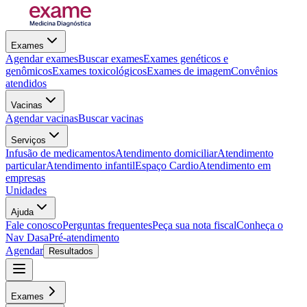
Exames
Agendar exames
Buscar exames
Exames genéticos e
genômicos
Exames toxicológicos
Exames de imagem
Convênios
atendidos
Vacinas
Agendar vacinas
Buscar vacinas
Serviços
Infusão de medicamentos
Atendimento domiciliar
Atendimento
particular
Atendimento infantil
Espaço Cardio
Atendimento em
empresas
Unidades
Ajuda
Fale conosco
Perguntas frequentes
Peça sua nota fiscal
Conheça o
Nav Dasa
Pré-atendimento
Agendar
Resultados
Exames