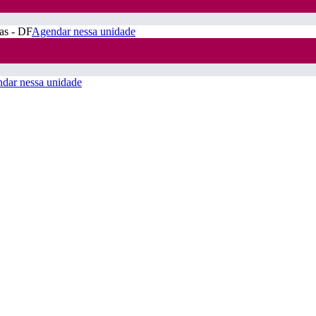
ras - DF
Agendar nessa unidade
dar nessa unidade