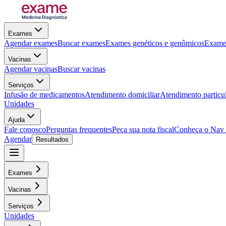
Exames
Agendar exames
Buscar exames
Exames genéticos e genômicos
Exames
Vacinas
Agendar vacinas
Buscar vacinas
Serviços
Infusão de medicamentos
Atendimento domiciliar
Atendimento particu
Unidades
Ajuda
Fale conosco
Perguntas frequentes
Peça sua nota fiscal
Conheça o Nav
Agendar
Resultados
Exames
Vacinas
Serviços
Unidades