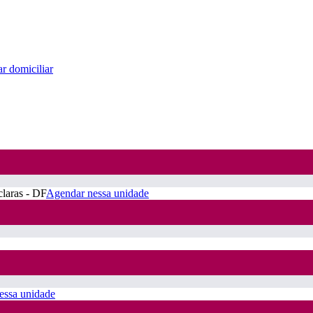
r domiciliar
claras - DF
Agendar nessa unidade
essa unidade