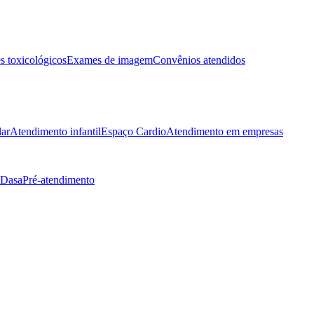
 toxicológicos
Exames de imagem
Convênios atendidos
lar
Atendimento infantil
Espaço Cardio
Atendimento em empresas
 Dasa
Pré-atendimento