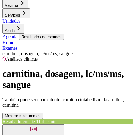
Vacinas
Serviços
Unidades
Ajuda
Agendar
Resultados de exames
Home
Exames
carnitina, dosagem, lc/ms/ms, sangue
Análises clínicas
carnitina, dosagem, lc/ms/ms,
sangue
Também pode ser chamado de:
carnitina total e livre, l-carnitina,
carnitina
Mostrar mais nomes
Resultado em até
11 dias úteis