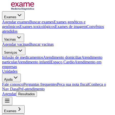
Exames
Agendar exames
Buscar exames
Exames genéticos e
genômicos
Exames toxicológicos
Exames de imagem
Convênios
atendidos
Vacinas
Agendar vacinas
Buscar vacinas
Serviços
Infusão de medicamentos
Atendimento domiciliar
Atendimento
particular
Atendimento infantil
Espaço Cardio
Atendimento em
empresas
Unidades
Ajuda
Fale conosco
Perguntas frequentes
Peça sua nota fiscal
Conheça o
Nav Dasa
Pré-atendimento
Agendar
Resultados
Exames