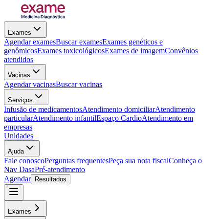
Exames
Agendar exames
Buscar exames
Exames genéticos e
genômicos
Exames toxicológicos
Exames de imagem
Convênios
atendidos
Vacinas
Agendar vacinas
Buscar vacinas
Serviços
Infusão de medicamentos
Atendimento domiciliar
Atendimento
particular
Atendimento infantil
Espaço Cardio
Atendimento em
empresas
Unidades
Ajuda
Fale conosco
Perguntas frequentes
Peça sua nota fiscal
Conheça o
Nav Dasa
Pré-atendimento
Agendar
Resultados
Exames