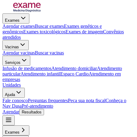
Exames
Agendar exames
Buscar exames
Exames genéticos e
genômicos
Exames toxicológicos
Exames de imagem
Convênios
atendidos
Vacinas
Agendar vacinas
Buscar vacinas
Serviços
Infusão de medicamentos
Atendimento domiciliar
Atendimento
particular
Atendimento infantil
Espaço Cardio
Atendimento em
empresas
Unidades
Ajuda
Fale conosco
Perguntas frequentes
Peça sua nota fiscal
Conheça o
Nav Dasa
Pré-atendimento
Agendar
Resultados
Exames