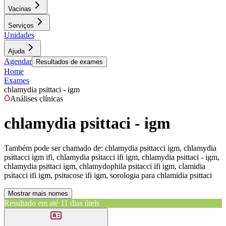
Vacinas
Serviços
Unidades
Ajuda
Agendar
Resultados de exames
Home
Exames
chlamydia psittaci - igm
Análises clínicas
chlamydia psittaci - igm
Também pode ser chamado de:
chlamydia psittacci igm, chlamydia
psittacci igm ifi, chlamydia psitacci ifi igm, chlamydia psittaci - igm,
chlamydia psittaci igm, chlamydophila psitacci ifi igm, clamidia
psitacci ifi igm, psitacose ifi igm, sorologia para chlamidia psittaci
Mostrar mais nomes
Resultado em até
11 dias úteis