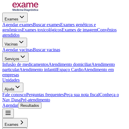
Exames
Agendar exames
Buscar exames
Exames genéticos e
genômicos
Exames toxicológicos
Exames de imagem
Convênios
atendidos
Vacinas
Agendar vacinas
Buscar vacinas
Serviços
Infusão de medicamentos
Atendimento domiciliar
Atendimento
particular
Atendimento infantil
Espaço Cardio
Atendimento em
empresas
Unidades
Ajuda
Fale conosco
Perguntas frequentes
Peça sua nota fiscal
Conheça o
Nav Dasa
Pré-atendimento
Agendar
Resultados
Exames