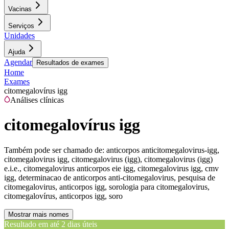
Vacinas
Serviços
Unidades
Ajuda
Agendar
Resultados de exames
Home
Exames
citomegalovírus igg
Análises clínicas
citomegalovírus igg
Também pode ser chamado de:
anticorpos anticitomegalovirus-igg,
citomegalovirus igg, citomegalovirus (igg), citomegalovirus (igg)
e.i.e., citomegalovirus anticorpos eie igg, citomegalovirus igg, cmv
igg, determinacao de anticorpos anti-citomegalovirus, pesquisa de
citomegalovirus, anticorpos igg, sorologia para citomegalovirus,
citomegalovírus, anticorpos igg, soro
Mostrar mais nomes
Resultado em até
2 dias úteis