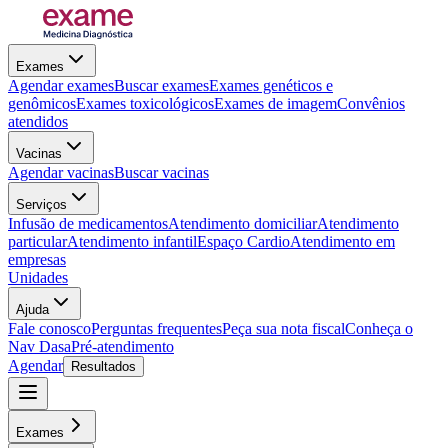
Exames
Agendar exames
Buscar exames
Exames genéticos e
genômicos
Exames toxicológicos
Exames de imagem
Convênios
atendidos
Vacinas
Agendar vacinas
Buscar vacinas
Serviços
Infusão de medicamentos
Atendimento domiciliar
Atendimento
particular
Atendimento infantil
Espaço Cardio
Atendimento em
empresas
Unidades
Ajuda
Fale conosco
Perguntas frequentes
Peça sua nota fiscal
Conheça o
Nav Dasa
Pré-atendimento
Agendar
Resultados
Exames