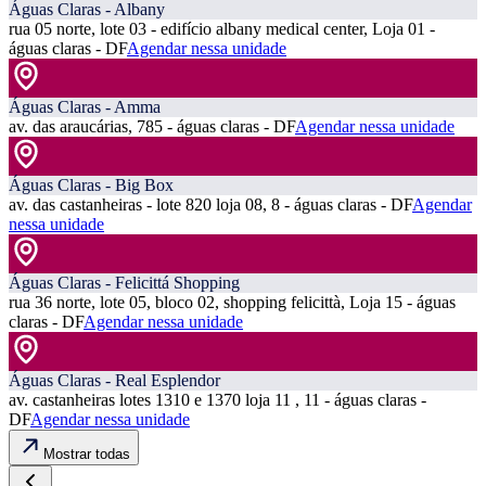
Águas Claras - Albany
rua 05 norte, lote 03 - edifício albany medical center, Loja 01 -
águas claras - DF
Agendar nessa unidade
Águas Claras - Amma
av. das araucárias, 785 - águas claras - DF
Agendar nessa unidade
Águas Claras - Big Box
av. das castanheiras - lote 820 loja 08, 8 - águas claras - DF
Agendar
nessa unidade
Águas Claras - Felicittá Shopping
rua 36 norte, lote 05, bloco 02, shopping felicittà, Loja 15 - águas
claras - DF
Agendar nessa unidade
Águas Claras - Real Esplendor
av. castanheiras lotes 1310 e 1370 loja 11 , 11 - águas claras -
DF
Agendar nessa unidade
Mostrar todas