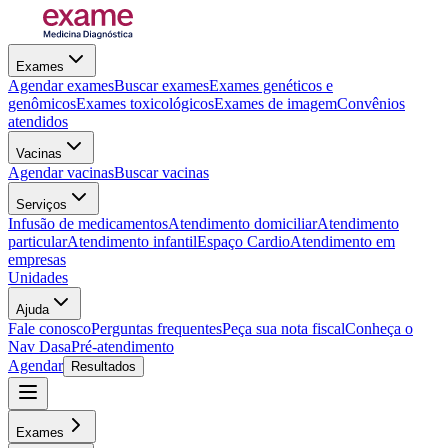
Exames
Agendar exames
Buscar exames
Exames genéticos e
genômicos
Exames toxicológicos
Exames de imagem
Convênios
atendidos
Vacinas
Agendar vacinas
Buscar vacinas
Serviços
Infusão de medicamentos
Atendimento domiciliar
Atendimento
particular
Atendimento infantil
Espaço Cardio
Atendimento em
empresas
Unidades
Ajuda
Fale conosco
Perguntas frequentes
Peça sua nota fiscal
Conheça o
Nav Dasa
Pré-atendimento
Agendar
Resultados
Exames