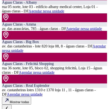
Águas Claras - Albany
rua 05 norte, lote 03 - edifício albany medical center, Loja 01 -
águas claras - DF
Agendar nessa unidade
Águas Claras - Amma
av. das araucárias, 785 - águas claras - DF
Agendar nessa unidade
Águas Claras - Big Box
av. das castanheiras - lote 820 loja 08, 8 - águas claras - DF
Agendar
nessa unidade
Águas Claras - Felicittá Shopping
rua 36 norte, lote 05, bloco 02, shopping felicittà, Loja 15 - águas
claras - DF
Agendar nessa unidade
Águas Claras - Real Esplendor
av. castanheiras lotes 1310 e 1370 loja 11 , 11 - águas claras -
DF
Agendar nessa unidade
Mostrar todas