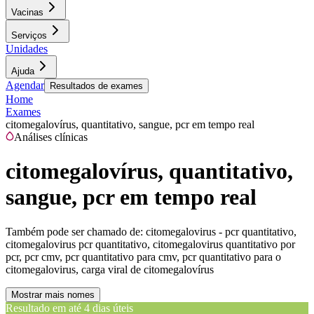
Vacinas
Serviços
Unidades
Ajuda
Agendar
Resultados de exames
Home
Exames
citomegalovírus, quantitativo, sangue, pcr em tempo real
Análises clínicas
citomegalovírus, quantitativo,
sangue, pcr em tempo real
Também pode ser chamado de:
citomegalovirus - pcr quantitativo,
citomegalovirus pcr quantitativo, citomegalovirus quantitativo por
pcr, pcr cmv, pcr quantitativo para cmv, pcr quantitativo para o
citomegalovirus, carga viral de citomegalovírus
Mostrar mais nomes
Resultado em até
4 dias úteis