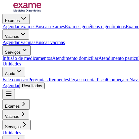
Exames
Agendar exames
Buscar exames
Exames genéticos e genômicos
Exames
Vacinas
Agendar vacinas
Buscar vacinas
Serviços
Infusão de medicamentos
Atendimento domiciliar
Atendimento particu
Unidades
Ajuda
Fale conosco
Perguntas frequentes
Peça sua nota fiscal
Conheça o Nav
Agendar
Resultados
Exames
Vacinas
Serviços
Unidades