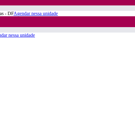
ras - DF
Agendar nessa unidade
dar nessa unidade