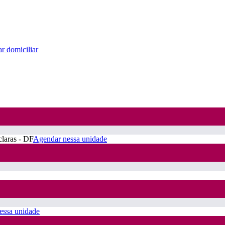
r domiciliar
claras - DF
Agendar nessa unidade
essa unidade