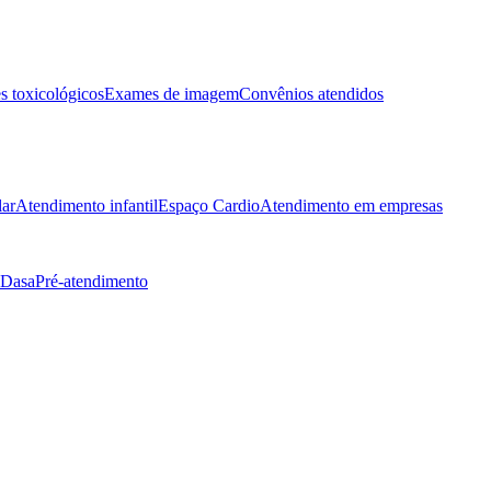
 toxicológicos
Exames de imagem
Convênios atendidos
lar
Atendimento infantil
Espaço Cardio
Atendimento em empresas
 Dasa
Pré-atendimento